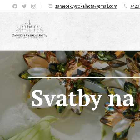
zamecekvysokalhota@gmail.com
+420
Svatby na