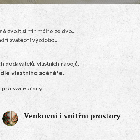
é zvolit si minimálně ze dvou
ladní svatební výzdobou,
ch dodavatelů, vlastních nápojů,
odle vlastního scénáře.
 pro svatebčany.
Venkovní i vnitřní prostory