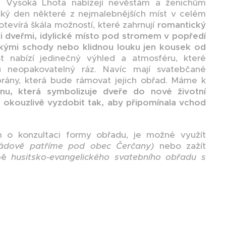
 Vysoká Lhota nabízejí nevěstám a ženichům
elký den některé z nejmalebnějších míst v celém
otevírá škála možností, které zahrnují
r
o
mantický
 dveřmi, idylické místo pod stromem v popředí
ckými schody nebo klidnou louku jen kousek od
 nabízí jedinečný výhled a atmosféru, které
u neopakovatelný ráz. Navíc mají svatebčané
brány, která bude rámovat jejich obřad. Máme k
nu, která symbolizuje dveře do nové životní
 okouzlivě vyzdobit tak, aby připomínala vchod
 o konzultaci formy obřadu, je možné využít
pádově patříme pod obec Čerčany)
nebo zažít
obě
husitsko-evangelického svatebního obřadu s