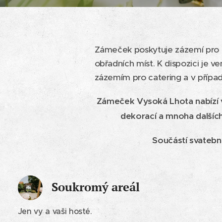
Zámeček poskytuje zázemí pro u
obřadních míst. K dispozici je v
zázemím pro catering a v případ
Zámeček Vysoká Lhota nabízí vel
dekorací a mnoha dalšíc
Součástí svateb
Soukromý areál
Jen vy a vaši hosté.