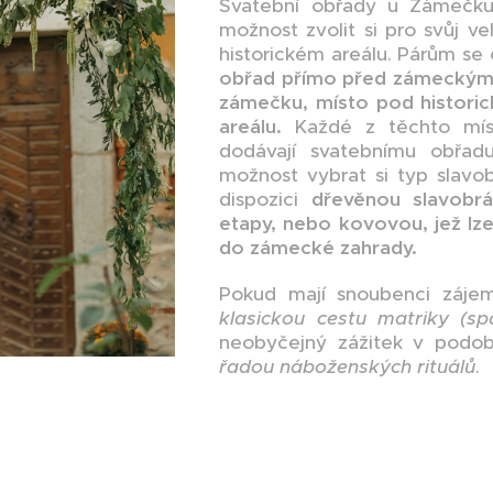
Svatební obřady u Zámečku
možnost zvolit si pro svůj v
historickém areálu. Párům se 
obřad přímo před zámeckými
zámečku, místo pod histori
areálu.
Každé z těchto míst
dodávají svatebnímu obřad
možnost vybrat si typ slavo
dispozici
dřevěnou slavobrá
etapy, nebo kovovou, jež lze
do zámecké zahrady.
Pokud mají snoubenci zájem
klasickou cestu matriky (s
neobyčejný zážitek v pod
řadou náboženských rituálů
.