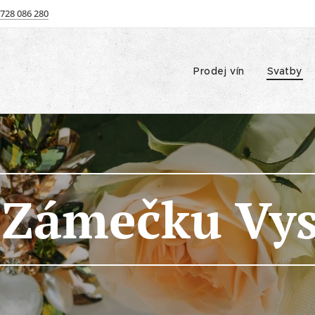
 728 086 280
Prodej vín
Svatby
 Zámečku Vy