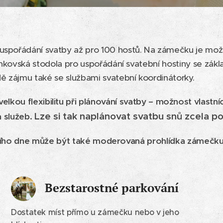
spořádání svatby až pro 100 hostů. Na zámečku je možn
enkovská stodola pro uspořádání svatební hostiny se zák
ě zájmu také se službami svatební koordinátorky.
kou flexibilitu při plánování svatby – možnost vlastní
Lze si tak naplánovat svatbu snů zcela p
h služeb.
ního dne může být také moderovaná prohlídka zámečku
Bezstarostné parkování
Dostatek míst přímo u zámečku nebo v jeho