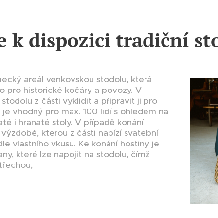
e k dispozici tradiční st
mecký areál venkovskou stodolu, která
o pro historické kočáry a povozy. V
todolu z části vyklidit a připravit ji pro
y je vhodný pro max. 100 lidí s ohledem na
até i hranaté stoly. V případě konání
 výzdobě, kterou z části nabízí svatební
dle vlastního vkusu. Ke konání hostiny je
ny, které lze napojit na stodolu, čímž
střechou,